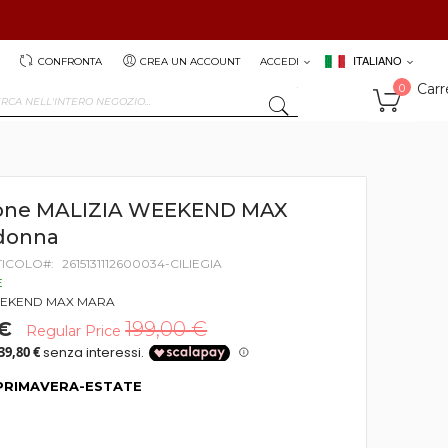
ITALIANO
CONFRONTA
CREA UN ACCOUNT
ACCEDI
Carr
0
SEARCH
one MALIZIA WEEKEND MAX
donna
TICOLO
2615131112600034-CILIEGIA
E
EKEND MAX MARA
 €
199,00 €
Regular Price
PRIMAVERA-ESTATE