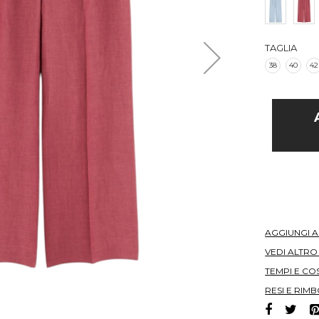
TAGLIA
38
40
42
AGGIUNGI 
VEDI ALTR
TEMPI E COS
RESI E RIMB