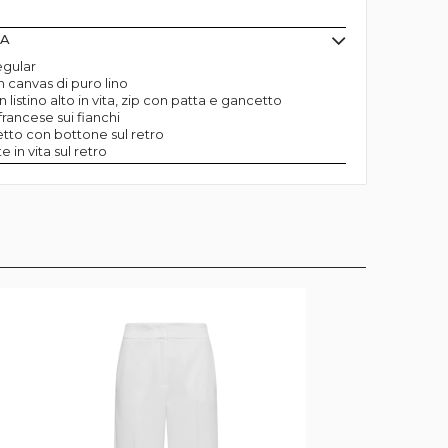
MA
regular
n canvas di puro lino
 listino alto in vita, zip con patta e gancetto
francese sui fianchi
etto con bottone sul retro
e in vita sul retro