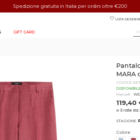
Spedizione gratuita in Italia per ordini oltre €200
Salta
LISTA DESIDERI
al
contenuto
S
GIFT CARD
Pantal
MARA 
CODICE AR
DISPONIBIL
Marca
WE
119,40
STAGIONE:
Colore