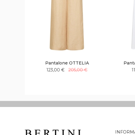
Pantalone OTTELIA
Pant
123,00 €
205,00 €
1
Aggiungi
Aggiungi
alla
al
lista
confronto
desideri
INFORM