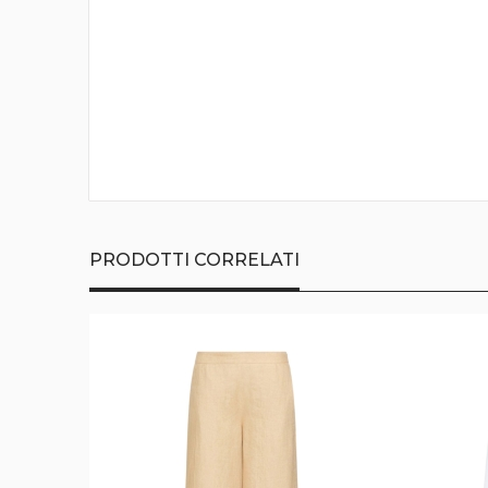
della
galleria
di
immagini
PRODOTTI CORRELATI