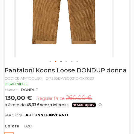
Vai
Pantaloni Koons Loose DONDUP donna
all'inizio
CODICE ARTICOLO
DP268B-VS0031D-XXX028
della
galleria
DISPONIBILE
di
Marca
DONDUP
immagini
130,00 €
260,00 €
Regular Price
AUTUNNO-INVERNO
STAGIONE:
Colore
028