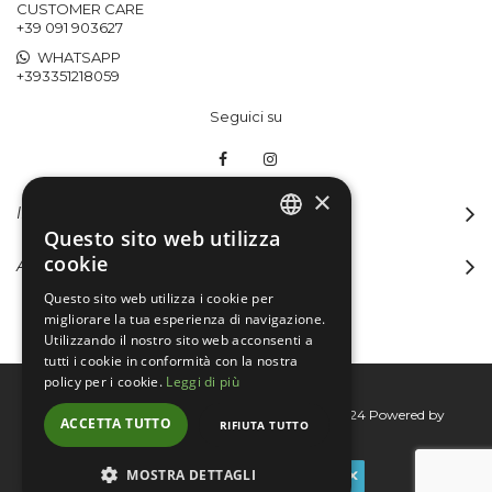
CUSTOMER CARE
+39 091 903627
WHATSAPP
+393351218059
Seguici su
×
INFORMAZIONI
Questo sito web utilizza
ITALIAN
cookie
ACCOUNT
ENGLISH
Questo sito web utilizza i cookie per
migliorare la tua esperienza di navigazione.
Utilizzando il nostro sito web acconsenti a
tutti i cookie in conformità con la nostra
policy per i cookie.
Leggi di più
Bertini group srl © 2015-2026 - P.I. 06076830824
Powered by
ACCETTA TUTTO
RIFIUTA TUTTO
Connecta
MOSTRA DETTAGLI