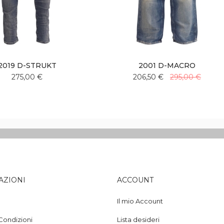
2019 D-STRUKT
2001 D-MACRO
275,00 €
206,50 €
295,00 €
Aggiungi
Aggiungi
Aggiungi
Aggiungi
alla
al
alla
al
lista
confronto
lista
confronto
desideri
desideri
AZIONI
ACCOUNT
Il mio Account
Condizioni
Lista desideri