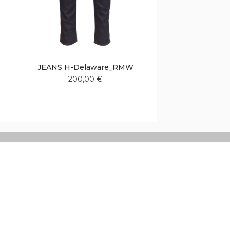
JEANS H-Delaware_RMW
200,00 €
Aggiungi
Aggiungi
alla
al
lista
confronto
desideri