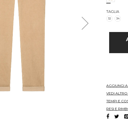
TAGLIA
32
34
AGGIUNGI 
VEDI ALTR
TEMPI E COS
RESI E RIMB