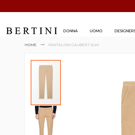
DONNA
UOMO
DESIGNER
HOME
PANTALONI GAUBERT SLIM
Vai
alla
fine
della
galleria
di
immagini