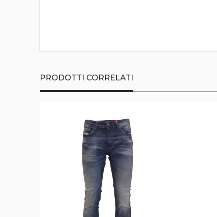
della
galleria
di
immagini
PRODOTTI CORRELATI