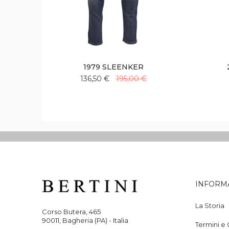
1979 SLEENKER
136,50 €
195,00 €
Aggiungi
Aggiungi
alla
al
lista
confronto
desideri
INFORM
La Storia
Corso Butera, 465
90011, Bagheria (PA) - Italia
Termini e 