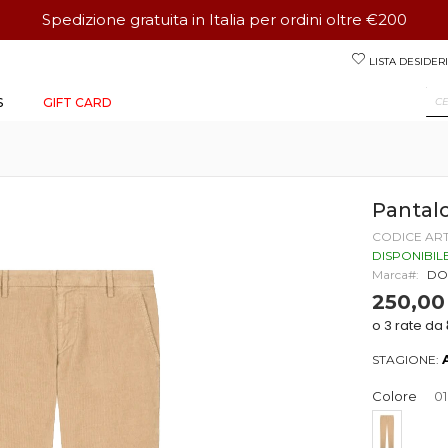
Spedizione gratuita in Italia per ordini oltre €200
Salta
LISTA DESIDERI
al
contenuto
S
GIFT CARD
Pantal
CODICE AR
DISPONIBIL
Marca
DO
250,00
STAGIONE:
Colore
01