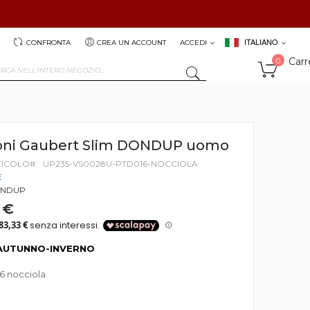
ITALIANO
CONFRONTA
CREA UN ACCOUNT
ACCEDI
Carr
0
SEARCH
oni Gaubert Slim DONDUP uomo
TICOLO
UP235-VS0028U-PTD016-NOCCIOLA
E
NDUP
 €
AUTUNNO-INVERNO
6 nocciola