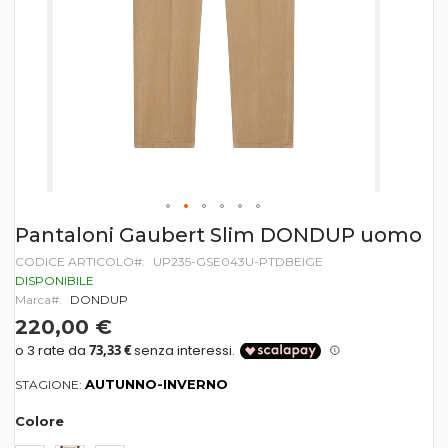
Vai
Pantaloni Gaubert Slim DONDUP uomo
all'inizio
CODICE ARTICOLO
UP235-GSE043U-PTDBEIGE
della
galleria
DISPONIBILE
di
Marca
DONDUP
immagini
220,00 €
AUTUNNO-INVERNO
STAGIONE:
Colore