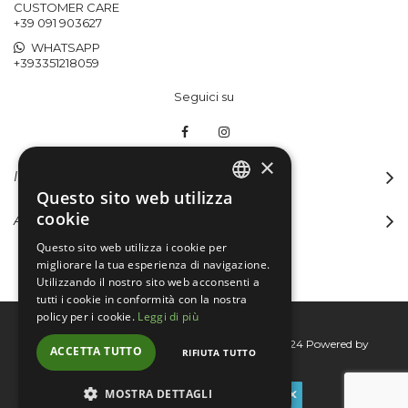
CUSTOMER CARE
+39 091 903627
WHATSAPP
+393351218059
Seguici su
×
INFORMAZIONI
Questo sito web utilizza
ITALIAN
cookie
ACCOUNT
ENGLISH
Questo sito web utilizza i cookie per
migliorare la tua esperienza di navigazione.
Utilizzando il nostro sito web acconsenti a
tutti i cookie in conformità con la nostra
policy per i cookie.
Leggi di più
Bertini group srl © 2015-2026 - P.I. 06076830824
Powered by
ACCETTA TUTTO
RIFIUTA TUTTO
Connecta
MOSTRA DETTAGLI