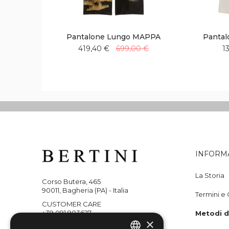
Pantalone Lungo MAPPA
Pantal
419,40 €
699,00 €
1
Aggiungi
Aggiungi
alla
al
lista
confronto
desideri
INFORM
La Storia
Corso Butera, 465
90011, Bagheria (PA) - Italia
Termini e 
CUSTOMER CARE
+39 091 903627
Metodi 
×
WHATSAPP