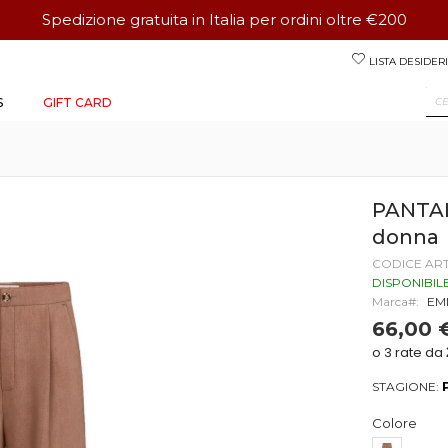
Spedizione gratuita in Italia per ordini oltre €200
Salta
LISTA DESIDERI
al
contenuto
S
GIFT CARD
PANTA
donna
CODICE AR
DISPONIBIL
Marca
EM
66,00 
STAGIONE:
Colore