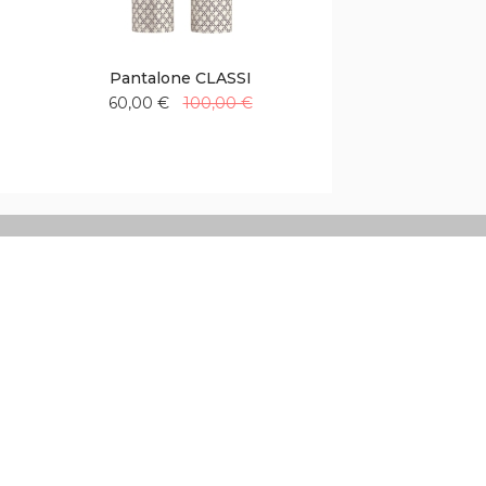
Pantalone CLASSI
60,00 €
100,00 €
Aggiungi
Aggiungi
alla
al
lista
confronto
desideri