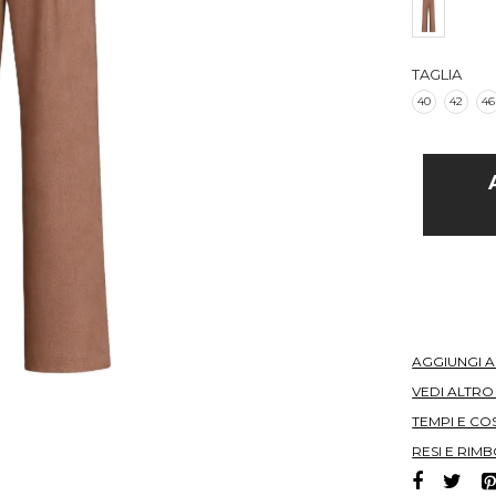
TAGLIA
40
42
46
AGGIUNGI 
VEDI ALTR
TEMPI E COS
RESI E RIMB