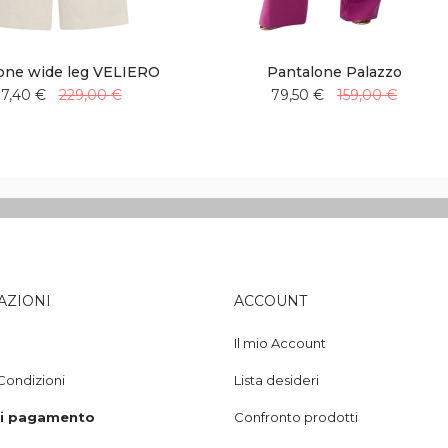
one wide leg VELIERO
Pantalone Palazzo
37,40 €
229,00 €
79,50 €
159,00 €
Aggiungi
Aggiungi
Aggiungi
Aggiungi
alla
al
alla
al
lista
confronto
lista
confronto
desideri
desideri
AZIONI
ACCOUNT
Il mio Account
Condizioni
Lista desideri
di pagamento
Confronto prodotti