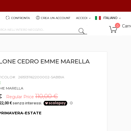
ITALIANO
CONFRONTA
CREA UN ACCOUNT
ACCEDI
Carr
0
SEARCH
LONE CEDRO EMME MARELLA
TICOLO
2615131162200002-SABBIA
E
ME MARELLA
€
110,00 €
Regular Price
PRIMAVERA-ESTATE