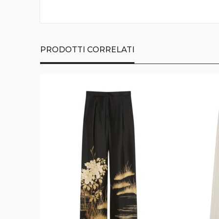
della
galleria
di
immagini
PRODOTTI CORRELATI