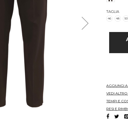
TAGLIA
46
48
50
AGGIUNGI 
VEDI ALTR
TEMPI E COS
RESI E RIMB