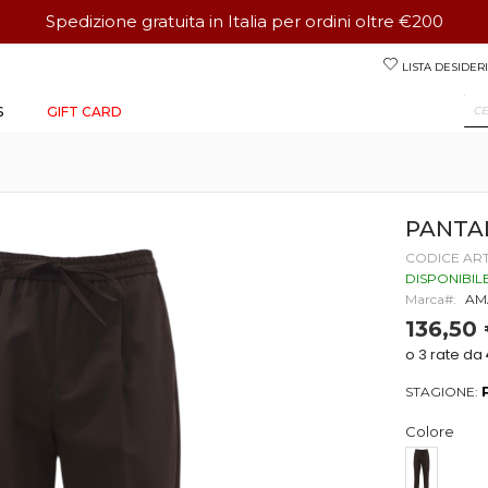
Spedizione gratuita in Italia per ordini oltre €200
Salta
LISTA DESIDERI
al
contenuto
S
GIFT CARD
PANTA
CODICE AR
DISPONIBIL
Marca
AM
136,50
STAGIONE:
Colore