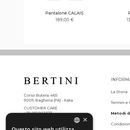
Pantalone CALAIS
189,00 €
1
Aggiungi
Aggiungi
alla
al
lista
confronto
desideri
INFORM
La Storia
Corso Butera, 465
90011, Bagheria (PA) - Italia
Termini e 
CUSTOMER CARE
+39 091 903627
Metodi 
×
WHATSAPP
Condizioni
+393351218059
Questo sito web utilizza