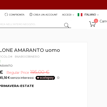
ITALIANO
CONFRONTA
CREA UN ACCOUNT
ACCEDI
Carr
0
SEARCH
LONE AMARANTO uomo
TICOLO
B6AB0038NERO
E
ARANTO
 €
195,00 €
Regular Price
PRIMAVERA-ESTATE