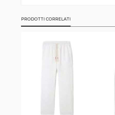
della
galleria
di
immagini
PRODOTTI CORRELATI