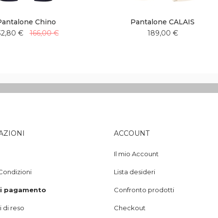
Pantalone Chino
Pantalone CALAIS
32,80 €
166,00 €
189,00 €
Aggiungi
Aggiungi
Aggiungi
Aggiungi
alla
al
alla
al
lista
confronto
lista
confronto
desideri
desideri
AZIONI
ACCOUNT
Il mio Account
Condizioni
Lista desideri
di pagamento
Confronto prodotti
 di reso
Checkout