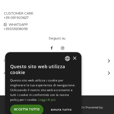
CUSTOMER CARE
+39 091 903627
WHATSAPP
+393351218059
Seguici su
×
INFORMAZIONI
Questo sito web utilizza
ITALIAN
cookie
ACCOUNT
ENGLISH
Questo sito web utilizza i cookie per
migliorare la tua esperienza di navigazione.
Utilizzando il nostro sito web acconsenti a
tutti i cookie in conformità con la nostra
policy per i cookie.
Leggi di più
Bertini group srl © 2015-2026 - P.I. 06076830824
Powered by
ACCETTA TUTTO
RIFIUTA TUTTO
Connecta