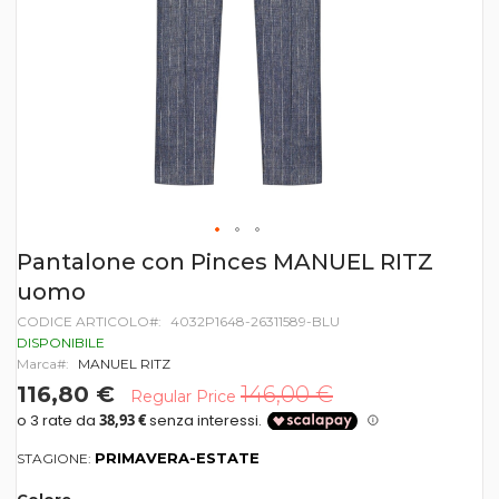
Vai
Pantalone con Pinces MANUEL RITZ
all'inizio
uomo
della
galleria
CODICE ARTICOLO
4032P1648-26311589-BLU
di
DISPONIBILE
immagini
Marca
MANUEL RITZ
116,80 €
146,00 €
Regular Price
PRIMAVERA-ESTATE
STAGIONE: