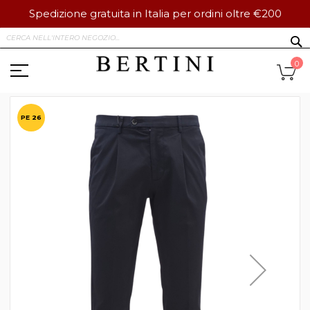
Spedizione gratuita in Italia per ordini oltre €200
Salta
S
al
contenuto
Ca
0
Vai
alla
PE 26
fine
della
galleria
di
immagini