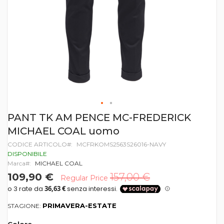
Vai
PANT TK AM PENCE MC-FREDERICK
all'inizio
MICHAEL COAL uomo
della
galleria
CODICE ARTICOLO
MCFRKOMS2563S26016-NAVY
di
DISPONIBILE
immagini
Marca
MICHAEL COAL
109,90 €
157,00 €
Regular Price
PRIMAVERA-ESTATE
STAGIONE: