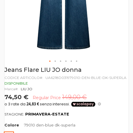
Vai
Jeans Flare LIU JO donna
all'inizio
CODICE ARTICOLO
UA6218D031979010-DEN-BLUE-DK-SUPERLA
della
galleria
DISPONIBILE
di
Marca
LIU JO
immagini
74,50 €
149,00 €
Regular Price
PRIMAVERA-ESTATE
STAGIONE:
Colore
79010 den-blue dk-superla