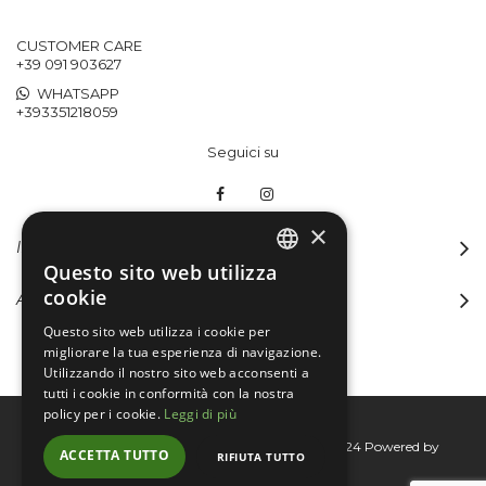
CUSTOMER CARE
+39 091 903627
WHATSAPP
+393351218059
Seguici su
×
INFORMAZIONI
Questo sito web utilizza
ITALIAN
cookie
ACCOUNT
ENGLISH
Questo sito web utilizza i cookie per
migliorare la tua esperienza di navigazione.
Utilizzando il nostro sito web acconsenti a
tutti i cookie in conformità con la nostra
policy per i cookie.
Leggi di più
Bertini group srl © 2015-2026 - P.I. 06076830824
Powered by
ACCETTA TUTTO
RIFIUTA TUTTO
Connecta