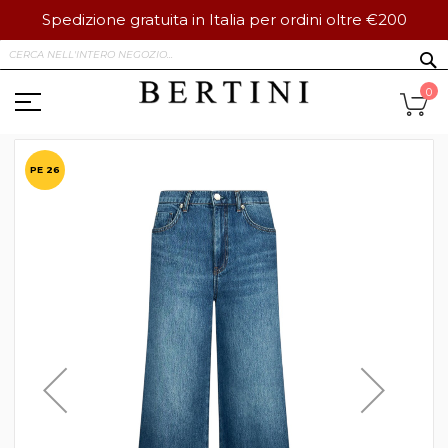
Spedizione gratuita in Italia per ordini oltre €200
Salta
S
al
contenuto
Ca
0
Vai
alla
PE 26
fine
della
galleria
di
immagini