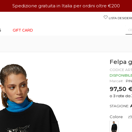
Spedizione gratuita in Italia per ordini oltre €200
Salta
LISTA DESIDERI
al
contenuto
S
GIFT CARD
Felpa 
CODICE AR
DISPONIBIL
Marca
PI
97,50 
STAGIONE:
Colore
z9