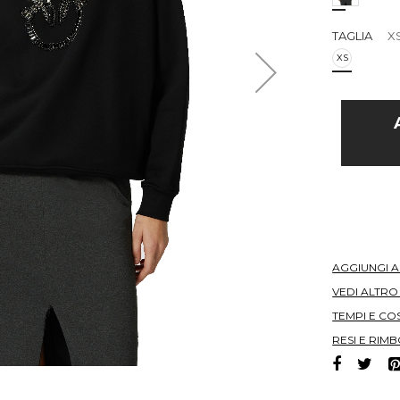
TAGLIA
X
XS
AGGIUNGI 
VEDI ALTR
TEMPI E COS
RESI E RIMB