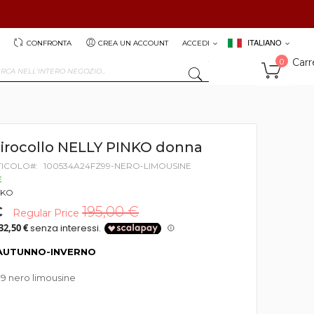
ITALIANO
CONFRONTA
CREA UN ACCOUNT
ACCEDI
Carr
0
SEARCH
girocollo NELLY PINKO donna
TICOLO
100534A24FZ99-NERO-LIMOUSINE
E
NKO
€
195,00 €
Regular Price
AUTUNNO-INVERNO
9 nero limousine