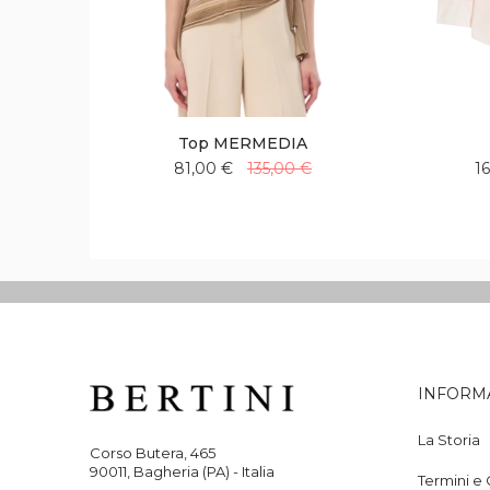
Top MERMEDIA
81,00 €
135,00 €
1
Aggiungi
Aggiungi
alla
al
lista
confronto
desideri
INFORM
La Storia
Corso Butera, 465
90011, Bagheria (PA) - Italia
Termini e 