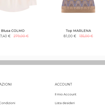
Blusa COLMO
Top MARLENA
67,40 €
279,00 €
81,00 €
135,00 €
Aggiungi
Aggiungi
Aggiungi
Aggiungi
alla
al
alla
al
lista
confronto
lista
confronto
desideri
desideri
AZIONI
ACCOUNT
Il mio Account
Condizioni
Lista desideri