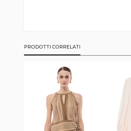
della
galleria
di
immagini
PRODOTTI CORRELATI