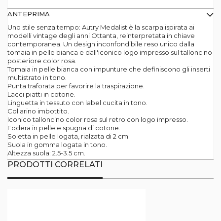
ANTEPRIMA
Uno stile senza tempo: Autry Medalist è la scarpa ispirata ai
modelli vintage degli anni Ottanta, reinterpretata in chiave
contemporanea. Un design inconfondibile reso unico dalla
tomaia in pelle bianca e dall'iconico logo impresso sul talloncino
posteriore color rosa.
Tomaia in pelle bianca con impunture che definiscono gli inserti
multistrato in tono.
Punta traforata per favorire la traspirazione.
Lacci piatti in cotone.
Linguetta in tessuto con label cucita in tono.
Collarino imbottito.
Iconico talloncino color rosa sul retro con logo impresso.
Fodera in pelle e spugna di cotone.
Soletta in pelle logata, rialzata di 2 cm.
Suola in gomma logata in tono.
Altezza suola: 2.5-3.5 cm.
PRODOTTI CORRELATI