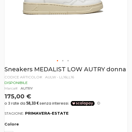
Vai
Sneakers MEDALIST LOW AUTRY donna
all'inizio
CODICE ARTICOLO
AULW - LL16LL16
della
galleria
DISPONIBILE
di
Marca
AUTRY
immagini
175,00 €
PRIMAVERA-ESTATE
STAGIONE:
Colore