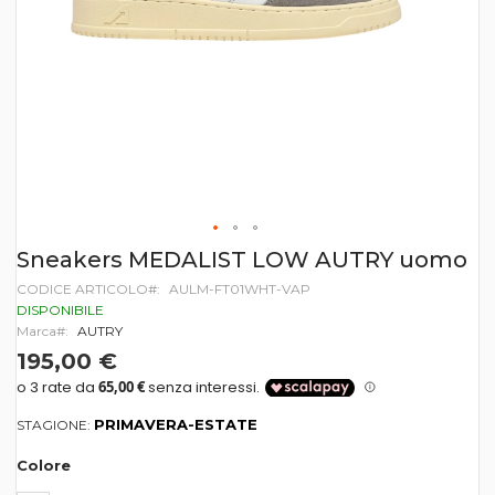
Vai
Sneakers MEDALIST LOW AUTRY uomo
all'inizio
CODICE ARTICOLO
AULM-FT01WHT-VAP
della
galleria
DISPONIBILE
di
Marca
AUTRY
immagini
195,00 €
PRIMAVERA-ESTATE
STAGIONE:
Colore