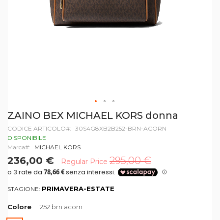
Vai
ZAINO BEX MICHAEL KORS donna
all'inizio
CODICE ARTICOLO
30S4G8XB2B252-BRN-ACORN
della
galleria
DISPONIBILE
di
Marca
MICHAEL KORS
immagini
236,00 €
295,00 €
Regular Price
PRIMAVERA-ESTATE
STAGIONE:
Colore
252 brn acorn