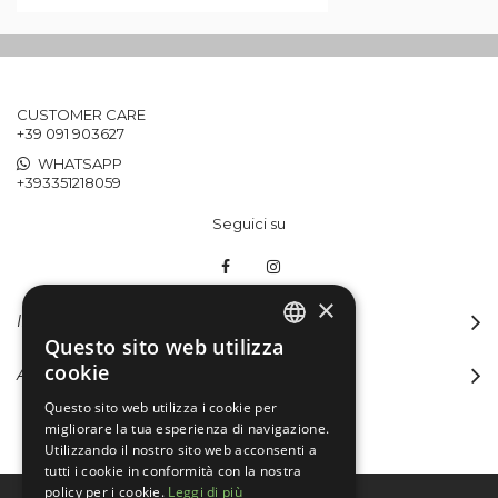
CUSTOMER CARE
+39 091 903627
WHATSAPP
+393351218059
Seguici su
×
INFORMAZIONI
Questo sito web utilizza
ITALIAN
cookie
ACCOUNT
ENGLISH
Questo sito web utilizza i cookie per
migliorare la tua esperienza di navigazione.
Utilizzando il nostro sito web acconsenti a
tutti i cookie in conformità con la nostra
policy per i cookie.
Leggi di più