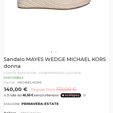
Vai
Sandalo MAYES WEDGE MICHAEL KORS
all'inizio
donna
della
galleria
CODICE ARTICOLO
40S6MYMS1S230-LUGGAGE
di
DISPONIBILE
immagini
Marca
MICHAEL KORS
140,00 €
175,00 €
Regular Price
PRIMAVERA-ESTATE
STAGIONE: