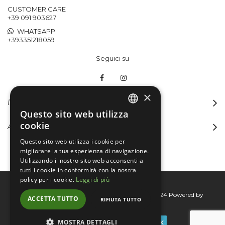
CUSTOMER CARE
+39 091 903627
WHATSAPP
+393351218059
Seguici su
×
INFORMAZIONI
Questo sito web utilizza
ITALIAN
cookie
ACCOUNT
ENGLISH
Questo sito web utilizza i cookie per
migliorare la tua esperienza di navigazione.
Utilizzando il nostro sito web acconsenti a
tutti i cookie in conformità con la nostra
policy per i cookie.
Leggi di più
Bertini group srl © 2015-2026 - P.I. 06076830824
Powered by
ACCETTA TUTTO
RIFIUTA TUTTO
Connecta
MOSTRA DETTAGLI