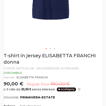
Vai
T-shirt in jersey ELISABETTA FRANCHI
all'inizio
donna
della
galleria
CODICE ARTICOLO
MA03051E2DC8-OLTREMARE
di
DISPONIBILE
immagini
Marca
ELISABETTA FRANCHI
90,00 €
180,00 €
Regular Price
PRIMAVERA-ESTATE
STAGIONE: