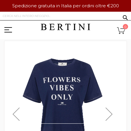
Spedizione gratuita in Italia per ordini oltre €200
Salta
S
al
contenuto
Ca
0
Vai
alla
fine
della
galleria
di
immagini