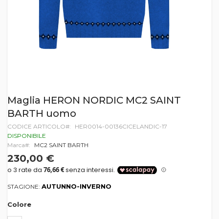
Vai
Maglia HERON NORDIC MC2 SAINT
all'inizio
BARTH uomo
della
galleria
CODICE ARTICOLO
HER0014-00136CICELANDIC-17
di
DISPONIBILE
immagini
Marca
MC2 SAINT BARTH
230,00 €
AUTUNNO-INVERNO
STAGIONE:
Colore