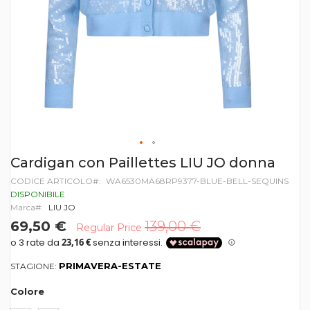
Vai
Cardigan con Paillettes LIU JO donna
all'inizio
CODICE ARTICOLO
WA6530MA68RP9377-BLUE-BELL-SEQUINS
della
galleria
DISPONIBILE
di
Marca
LIU JO
immagini
69,50 €
139,00 €
Regular Price
PRIMAVERA-ESTATE
STAGIONE:
Colore