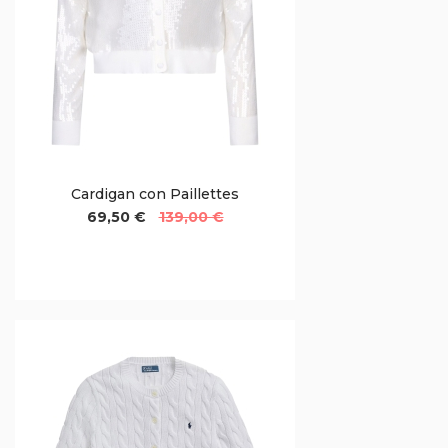
Cardigan con Paillettes
69,50 €
139,00 €