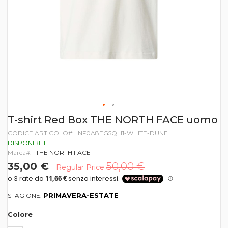
Vai
T-shirt Red Box THE NORTH FACE uomo
all'inizio
CODICE ARTICOLO
NF0A8EG5QLI1-WHITE-DUNE
della
galleria
DISPONIBILE
di
Marca
THE NORTH FACE
immagini
35,00 €
50,00 €
Regular Price
PRIMAVERA-ESTATE
STAGIONE:
Colore