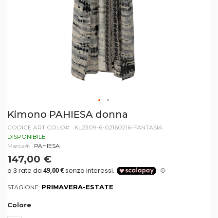
Vai
Kimono PAHIESA donna
all'inizio
CODICE ARTICOLO
KL2309-6-02160216-FANTASIA
della
galleria
DISPONIBILE
di
Marca
PAHIESA
immagini
147,00 €
PRIMAVERA-ESTATE
STAGIONE:
Colore