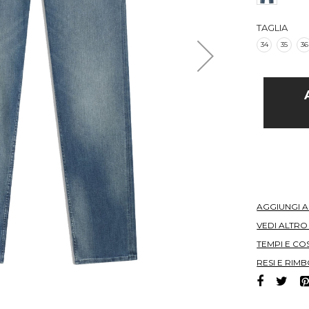
TAGLIA
34
35
36
AGGIUNGI 
VEDI ALTR
TEMPI E COS
RESI E RIMB