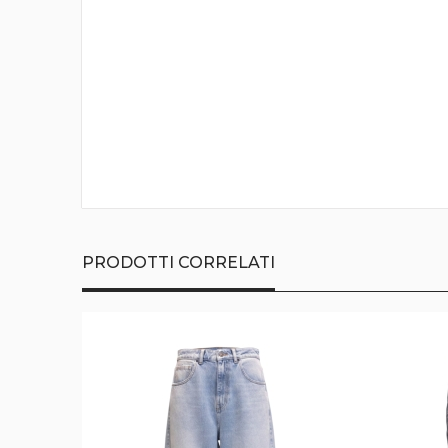
della
galleria
di
immagini
PRODOTTI CORRELATI