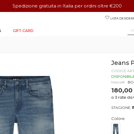
Spedizione gratuita in Italia per ordini oltre €200
Salta
LISTA DESIDERI
al
contenuto
S
GIFT CARD
Jeans 
CODICE AR
DISPONIBIL
Marca
BO
180,00
STAGIONE:
Colore