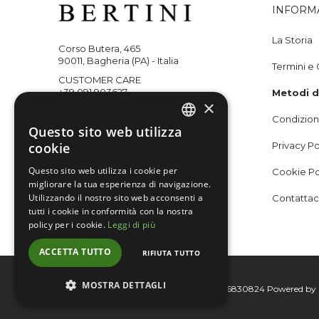
INFORM
La Storia
Corso Butera, 465
90011, Bagheria (PA) - Italia
Termini e 
CUSTOMER CARE
+39 091 903627
Metodi 
×
WHATSAPP
Condizioni
+393351218059
Questo sito web utilizza
ITALIAN
cookie
Privacy Po
ENGLISH
Questo sito web utilizza i cookie per
Cookie Po
Seguici su
migliorare la tua esperienza di navigazione.
Utilizzando il nostro sito web acconsenti a
Contattac
tutti i cookie in conformità con la nostra
policy per i cookie.
Leggi di più
ACCETTA TUTTO
RIFIUTA TUTTO
MOSTRA DETTAGLI
Bertini group srl © 2015-2026 - P.I. 06076830824
Powered by