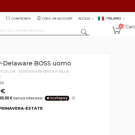
ITALIANO
CONFRONTA
CREA UN ACCOUNT
ACCEDI
Carr
0
SEARCH
P-Delaware BOSS uomo
TICOLO
50557499438-BRIGHT-BLUE
E
SS
 €
PRIMAVERA-ESTATE