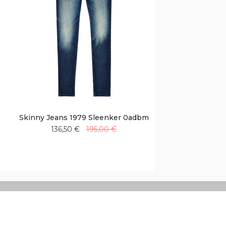
Skinny Jeans 1979 Sleenker 0adbm
136,50 €
195,00 €
Aggiungi
Aggiungi
alla
al
lista
confronto
desideri