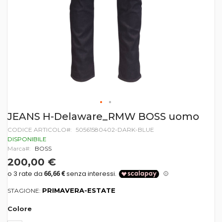
Vai
JEANS H-Delaware_RMW BOSS uomo
all'inizio
CODICE ARTICOLO
50561580402-DARK-BLUE
della
galleria
DISPONIBILE
di
Marca
BOSS
immagini
200,00 €
PRIMAVERA-ESTATE
STAGIONE:
Colore