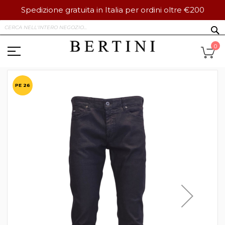
Spedizione gratuita in Italia per ordini oltre €200
Salta
S
al
contenuto
Ca
0
Vai
alla
PE 26
fine
della
galleria
di
immagini