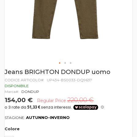
Vai
Jeans BRIGHTON DONDUP uomo
all'inizio
CODICE ARTICOLO
UP434-BS0033-DQ9637
della
galleria
DISPONIBILE
di
Marca
DONDUP
immagini
154,00 €
220,00 €
Regular Price
AUTUNNO-INVERNO
STAGIONE:
Colore