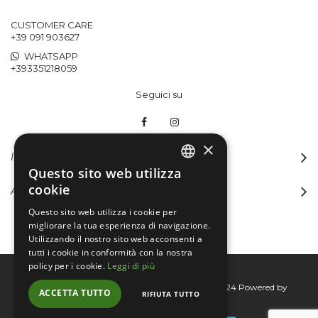
CUSTOMER CARE
+39 091 903627
WHATSAPP
+393351218059
Seguici su
×
INFORMAZIONI
Questo sito web utilizza
ITALIAN
cookie
ACCOUNT
ENGLISH
Questo sito web utilizza i cookie per
migliorare la tua esperienza di navigazione.
Utilizzando il nostro sito web acconsenti a
tutti i cookie in conformità con la nostra
policy per i cookie.
Leggi di più
Bertini group srl © 2015-2026 - P.I. 06076830824
Powered by
ACCETTA TUTTO
RIFIUTA TUTTO
Connecta