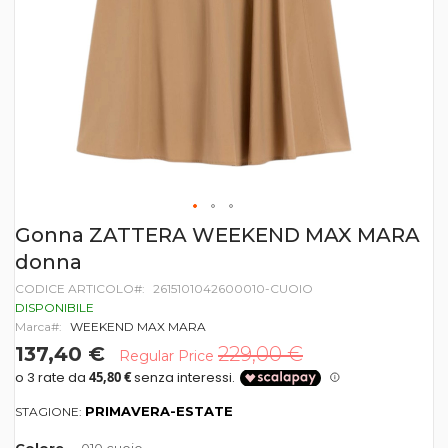
Vai
Gonna ZATTERA WEEKEND MAX MARA
all'inizio
donna
della
galleria
CODICE ARTICOLO
2615101042600010-CUOIO
di
DISPONIBILE
immagini
Marca
WEEKEND MAX MARA
137,40 €
229,00 €
Regular Price
PRIMAVERA-ESTATE
STAGIONE: