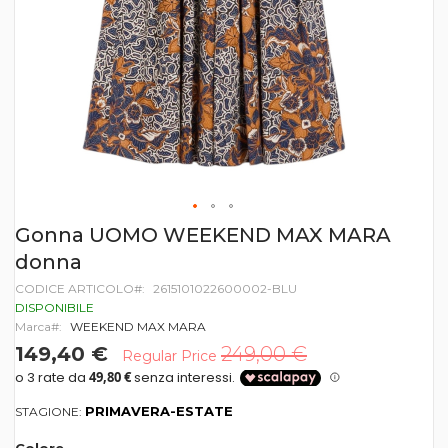
Vai
Gonna UOMO WEEKEND MAX MARA
all'inizio
donna
della
galleria
CODICE ARTICOLO
2615101022600002-BLU
di
DISPONIBILE
immagini
Marca
WEEKEND MAX MARA
149,40 €
249,00 €
Regular Price
PRIMAVERA-ESTATE
STAGIONE: