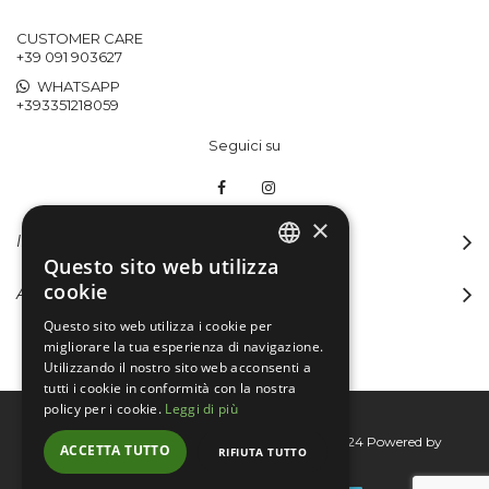
CUSTOMER CARE
+39 091 903627
WHATSAPP
+393351218059
Seguici su
×
INFORMAZIONI
Questo sito web utilizza
ITALIAN
cookie
ACCOUNT
ENGLISH
Questo sito web utilizza i cookie per
migliorare la tua esperienza di navigazione.
Utilizzando il nostro sito web acconsenti a
tutti i cookie in conformità con la nostra
policy per i cookie.
Leggi di più
Bertini group srl © 2015-2026 - P.I. 06076830824
Powered by
ACCETTA TUTTO
RIFIUTA TUTTO
Connecta