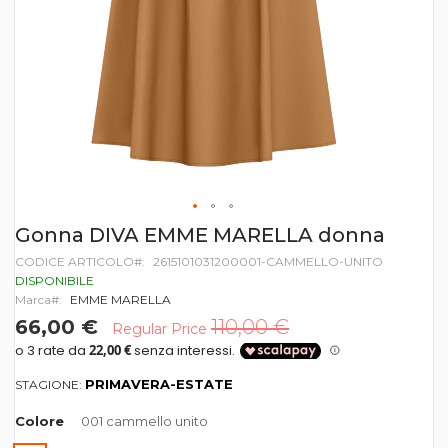
Vai
Gonna DIVA EMME MARELLA donna
all'inizio
CODICE ARTICOLO
2615101031200001-CAMMELLO-UNITO
della
galleria
DISPONIBILE
di
Marca
EMME MARELLA
immagini
66,00 €
110,00 €
Regular Price
PRIMAVERA-ESTATE
STAGIONE:
Colore
001 cammello unito