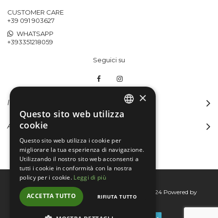
CUSTOMER CARE
+39 091 903627
WHATSAPP
+393351218059
Seguici su
×
INFORMAZIONI
Questo sito web utilizza
ITALIAN
cookie
ACCOUNT
ENGLISH
Questo sito web utilizza i cookie per
migliorare la tua esperienza di navigazione.
Utilizzando il nostro sito web acconsenti a
tutti i cookie in conformità con la nostra
policy per i cookie.
Leggi di più
Bertini group srl © 2015-2026 - P.I. 06076830824
Powered by
ACCETTA TUTTO
RIFIUTA TUTTO
Connecta