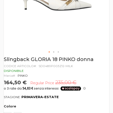
Vai
Slingback GLORIA 18 PINKO donna
all'inizio
CODICE ARTICOLO
SD0489P003Z12-MILK
della
galleria
DISPONIBILE
di
Marca
PINKO
immagini
164,50 €
235,00 €
Regular Price
PRIMAVERA-ESTATE
STAGIONE:
Colore