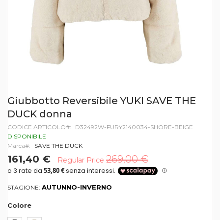
Vai
Giubbotto Reversibile YUKI SAVE THE
all'inizio
DUCK donna
della
galleria
CODICE ARTICOLO
D32492W-FURY2140034-SHORE-BEIGE
di
DISPONIBILE
immagini
Marca
SAVE THE DUCK
161,40 €
269,00 €
Regular Price
AUTUNNO-INVERNO
STAGIONE:
Colore