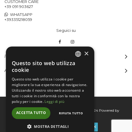
CUSTOMER CARE
+39 091 903627
WHATSAPP
+393351218059
Seguici su
×
INFORMAZIONI
Questo sito web utilizza
ITALIAN
cookie
ACCOUNT
ENGLISH
Questo sito web utilizza i cookie per
migliorare la tua esperienza di navigazione.
Utilizzando il nostro sito web acconsenti a
tutti i cookie in conformità con la nostra
policy per i cookie.
Leggi di più
Bertini group srl © 2015-2026 - P.I. 06076830824
Powered by
ACCETTA TUTTO
RIFIUTA TUTTO
Connecta
MOSTRA DETTAGLI