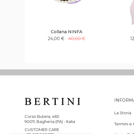
Collana NINFA
24,00 €
40,00 €
1
Aggiungi
Aggiungi
alla
al
lista
confronto
desideri
INFORM
La Storia
Corso Butera, 465
90011, Bagheria (PA) - Italia
Termini e 
CUSTOMER CARE