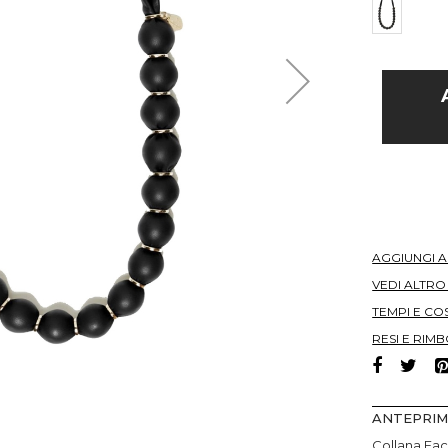
AGGIUNGI 
VEDI ALTR
TEMPI E COS
RESI E RIMB
ANTEPRI
Collana Fac