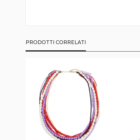
della
galleria
di
immagini
PRODOTTI CORRELATI