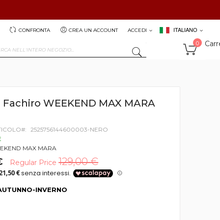
ITALIANO
CONFRONTA
CREA UN ACCOUNT
ACCEDI
Carr
0
SEARCH
a Fachiro WEEKEND MAX MARA
TICOLO
2525756144600003-NERO
E
EKEND MAX MARA
€
129,00 €
Regular Price
AUTUNNO-INVERNO