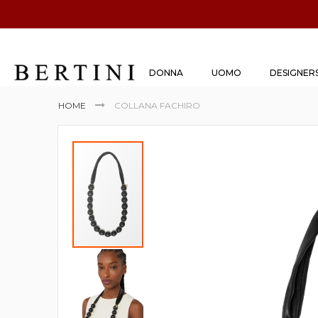
DONNA
UOMO
DESIGNER
HOME
COLLANA FACHIRO
Vai
alla
fine
della
galleria
di
immagini