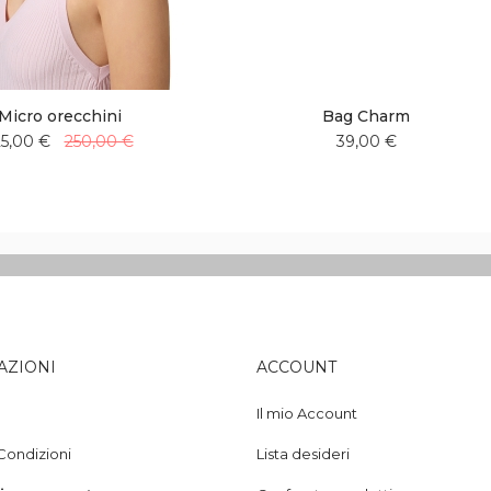
Micro orecchini
Bag Charm
25,00 €
250,00 €
39,00 €
Aggiungi
Aggiungi
Aggiungi
Aggiungi
alla
al
alla
al
lista
confronto
lista
confronto
desideri
desideri
AZIONI
ACCOUNT
Il mio Account
Condizioni
Lista desideri