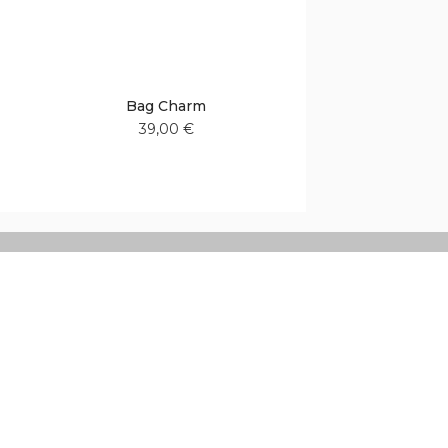
Bag Charm
39,00 €
Aggiungi
Aggiungi
alla
al
lista
confronto
desideri