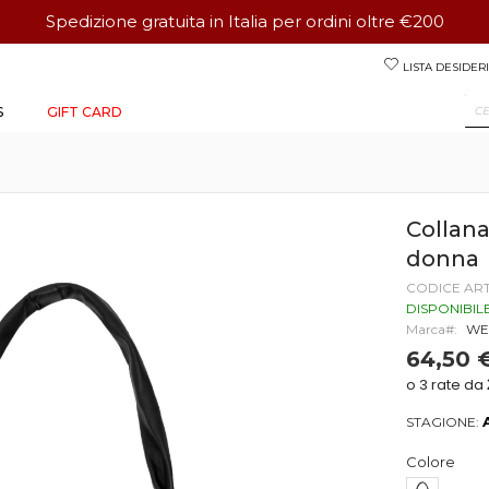
Spedizione gratuita in Italia per ordini oltre €200
Salta
LISTA DESIDERI
al
contenuto
S
GIFT CARD
Collan
donna
CODICE AR
DISPONIBIL
Marca
WE
64,50 
STAGIONE:
Colore