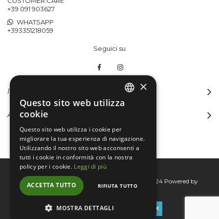
CUSTOMER CARE
+39 091 903627
WHATSAPP
+393351218059
Seguici su
×
INFORMAZIONI
Questo sito web utilizza
ITALIAN
cookie
ACCOUNT
ENGLISH
Questo sito web utilizza i cookie per
migliorare la tua esperienza di navigazione.
Utilizzando il nostro sito web acconsenti a
tutti i cookie in conformità con la nostra
policy per i cookie.
Leggi di più
Bertini group srl © 2015-2026 - P.I. 06076830824
Powered by
ACCETTA TUTTO
RIFIUTA TUTTO
Connecta
MOSTRA DETTAGLI