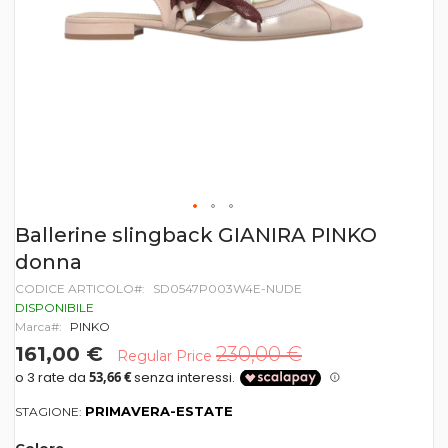
Vai
Ballerine slingback GIANIRA PINKO
all'inizio
donna
della
galleria
CODICE ARTICOLO
SD0547P003W4E-NUDE
di
DISPONIBILE
immagini
Marca
PINKO
161,00 €
230,00 €
Regular Price
PRIMAVERA-ESTATE
STAGIONE: