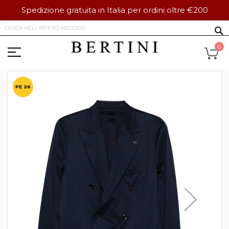
Spedizione gratuita in Italia per ordini oltre €200
Salta
S
al
contenuto
Ca
0
Vai
alla
PE 26
fine
della
galleria
di
immagini