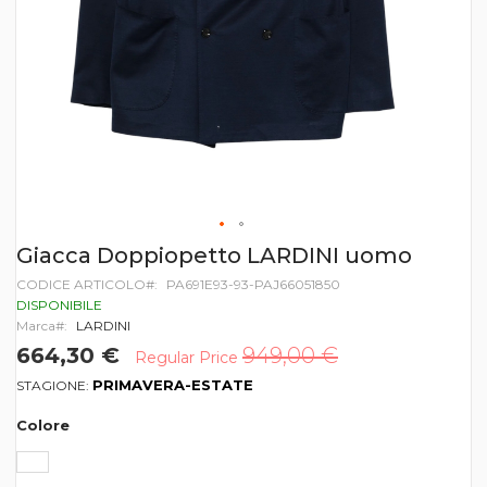
Vai
Giacca Doppiopetto LARDINI uomo
all'inizio
CODICE ARTICOLO
PA691E93-93-PAJ66051850
della
galleria
DISPONIBILE
di
Marca
LARDINI
immagini
664,30 €
949,00 €
Regular Price
PRIMAVERA-ESTATE
STAGIONE:
Colore