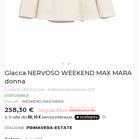
Vai
Giacca NERVOSO WEEKEND MAX MARA
all'inizio
donna
della
galleria
CODICE ARTICOLO
2415041041600AVIO-007
di
DISPONIBILE
immagini
Marca
WEEKEND MAX MARA
258,30 €
369,00 €
Regular Price
PRIMAVERA-ESTATE
STAGIONE: