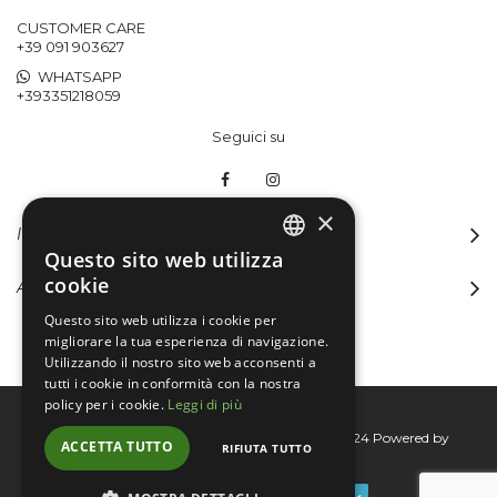
CUSTOMER CARE
+39 091 903627
WHATSAPP
+393351218059
Seguici su
×
INFORMAZIONI
Questo sito web utilizza
ITALIAN
cookie
ACCOUNT
ENGLISH
Questo sito web utilizza i cookie per
migliorare la tua esperienza di navigazione.
Utilizzando il nostro sito web acconsenti a
tutti i cookie in conformità con la nostra
policy per i cookie.
Leggi di più
Bertini group srl © 2015-2026 - P.I. 06076830824
Powered by
ACCETTA TUTTO
RIFIUTA TUTTO
Connecta