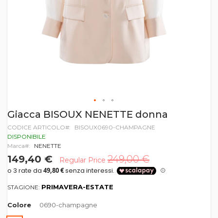
Vai
Giacca BISOUX NENETTE donna
all'inizio
CODICE ARTICOLO
BISOUX0690-CHAMPAGNE
della
galleria
DISPONIBILE
di
Marca
NENETTE
immagini
149,40 €
249,00 €
Regular Price
PRIMAVERA-ESTATE
STAGIONE:
Colore
0690-champagne