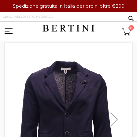
Spedizione gratuita in Italia per ordini oltre €200
Salta
S
al
contenuto
Ca
0
Vai
alla
fine
della
galleria
di
immagini