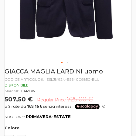
Vai
GIACCA MAGLIA LARDINI uomo
all'inizio
CODICE ARTICOLO
ESLJM92N-ES64009850-BLU
della
galleria
DISPONIBILE
di
Marca
LARDINI
immagini
507,50 €
725,00 €
Regular Price
PRIMAVERA-ESTATE
STAGIONE:
Colore