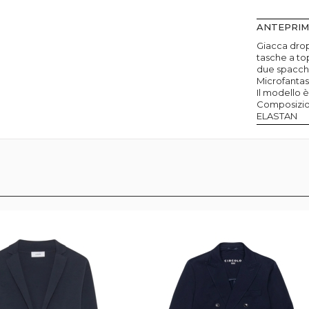
ANTEPRI
Giacca drop
tasche a to
due spacchi 
Microfantas
Il modello è
Composizi
ELASTAN