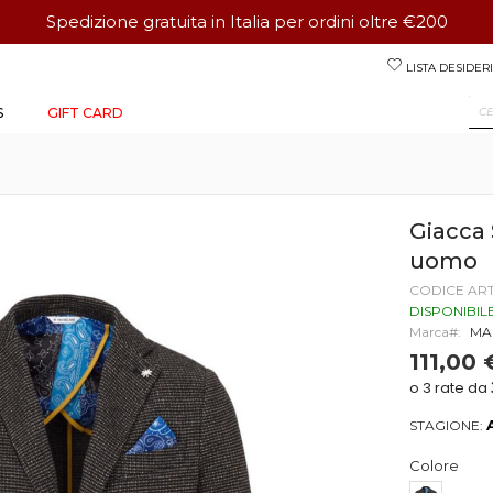
Spedizione gratuita in Italia per ordini oltre €200
Salta
LISTA DESIDERI
al
contenuto
S
GIFT CARD
Giacca
uomo
CODICE AR
DISPONIBIL
Marca
MA
111,00 
STAGIONE:
Colore