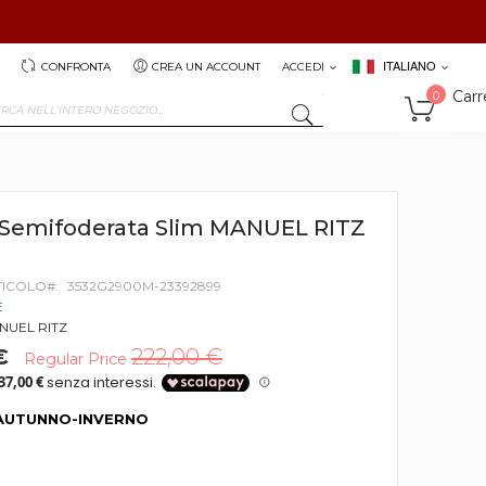
ITALIANO
CONFRONTA
CREA UN ACCOUNT
ACCEDI
Carr
0
SEARCH
 Semifoderata Slim MANUEL RITZ
TICOLO
3532G2900M-23392899
E
NUEL RITZ
€
222,00 €
Regular Price
AUTUNNO-INVERNO