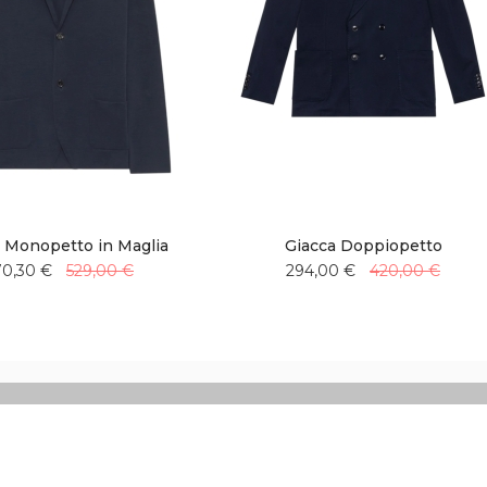
 Monopetto in Maglia
Giacca Doppiopetto
70,30 €
529,00 €
294,00 €
420,00 €
Aggiungi
Aggiungi
Aggiungi
Aggiungi
alla
al
alla
al
lista
confronto
lista
confronto
desideri
desideri