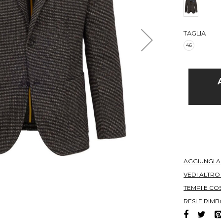
TAGLIA
46
AGGIUNGI 
VEDI ALTR
TEMPI E COS
RESI E RIMB