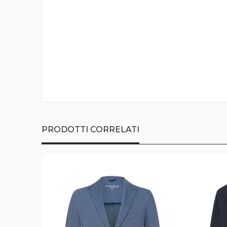
della
galleria
di
immagini
PRODOTTI CORRELATI