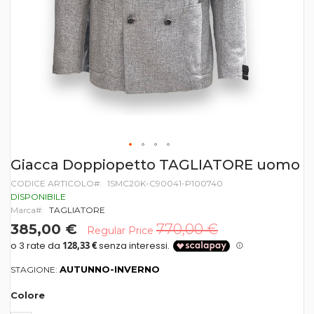
Vai
Giacca Doppiopetto TAGLIATORE uomo
all'inizio
CODICE ARTICOLO
1SMC20K-C90041-P100740
della
galleria
DISPONIBILE
di
Marca
TAGLIATORE
immagini
385,00 €
770,00 €
Regular Price
AUTUNNO-INVERNO
STAGIONE:
Colore