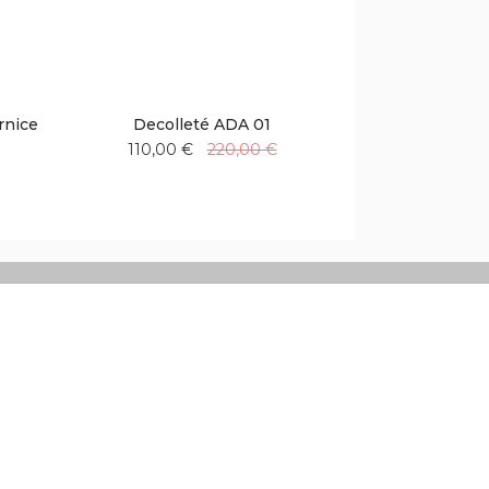
rnice
Decolleté ADA 01
110,00 €
220,00 €
Aggiungi
Aggiungi
alla
al
lista
confronto
desideri