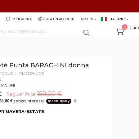
ITALIANO
CONFRONTA
CREA UN ACCOUNT
ACCEDI
Carr
0
SEARCH
eté Punta BARACHINI donna
TICOLO
RL123DNUDE
E
RACHINI
€
159,00 €
Regular Price
PRIMAVERA-ESTATE