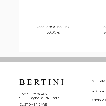
Décolleté Alina Flex
Sa
150,00 €
16
Aggiungi
Aggiungi
alla
al
lista
confronto
desideri
INFORM
La Storia
Corso Butera, 465
90011, Bagheria (PA) - Italia
Termini e 
CUSTOMER CARE