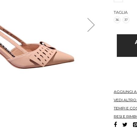
TAGLIA
36
37
AGGIUNGI 
VEDI ALTR
TEMPI E COS
RESI E RIMB