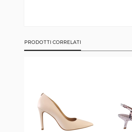
della
galleria
di
immagini
PRODOTTI CORRELATI