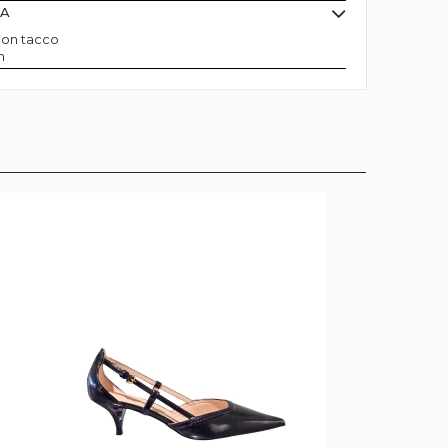
MA
con tacco
m