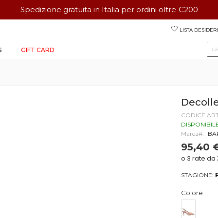
Spedizione gratuita in Italia per ordini oltre €200
Salta
LISTA DESIDERI
al
contenuto
S
GIFT CARD
Decoll
CODICE AR
DISPONIBIL
Marca
BA
95,40 
STAGIONE:
Colore