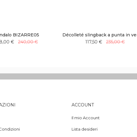
ndalo BIZARRE05
Décolleté slingback a punta in ve
8,00 €
240,00 €
117,50 €
235,00 €
Aggiungi
Aggiungi
Aggiungi
Aggiungi
alla
al
alla
al
lista
confronto
lista
confronto
desideri
desideri
AZIONI
ACCOUNT
Il mio Account
Condizioni
Lista desideri