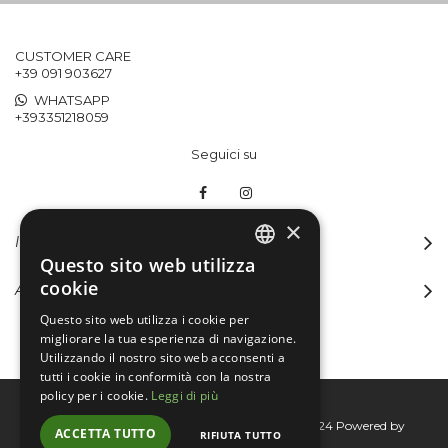
CUSTOMER CARE
+39 091 903627
WHATSAPP
+393351218059
Seguici su
×
INFORMAZIONI
Questo sito web utilizza
ITALIAN
cookie
ACCOUNT
ENGLISH
Questo sito web utilizza i cookie per
migliorare la tua esperienza di navigazione.
Utilizzando il nostro sito web acconsenti a
tutti i cookie in conformità con la nostra
policy per i cookie.
Leggi di più
Bertini group srl © 2015-2026 - P.I. 06076830824
Powered by
ACCETTA TUTTO
RIFIUTA TUTTO
Connecta