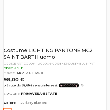
Vai
Costume LIGHTING PANTONE MC2
all'inizio
SAINT BARTH uomo
della
galleria
CODICE ARTICOLO
LIG0004-00198H33-DUSTY-BLUE-PNT
di
DISPONIBILE
immagini
Marca
MC2 SAINT BARTH
98,00 €
PRIMAVERA-ESTATE
STAGIONE:
Colore
33 dusty blue pnt