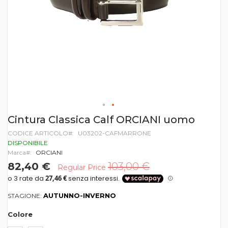
Vai
Cintura Classica Calf ORCIANI uomo
all'inizio
CODICE ARTICOLO
U03202-CAFMARRONE
della
galleria
DISPONIBILE
di
Marca
ORCIANI
immagini
82,40 €
103,00 €
Regular Price
AUTUNNO-INVERNO
STAGIONE:
Colore