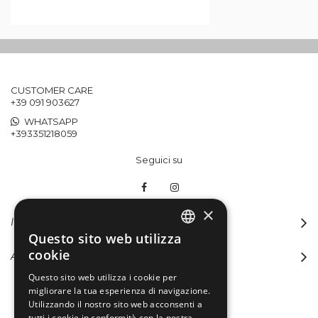
CUSTOMER CARE
+39 091 903627
WHATSAPP
+393351218059
Seguici su
×
INFORMAZIONI
Questo sito web utilizza
ITALIAN
cookie
ACCOUNT
ENGLISH
Questo sito web utilizza i cookie per
migliorare la tua esperienza di navigazione.
Utilizzando il nostro sito web acconsenti a
tutti i cookie in conformità con la nostra