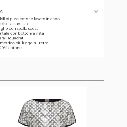
MA
rill di puro cotone lavato in capo
olsini a camicia
ghe con spalla scesa
ntale con bottoni a vista
rali squadrati
etrico più lungo sul retro
 100% cotone