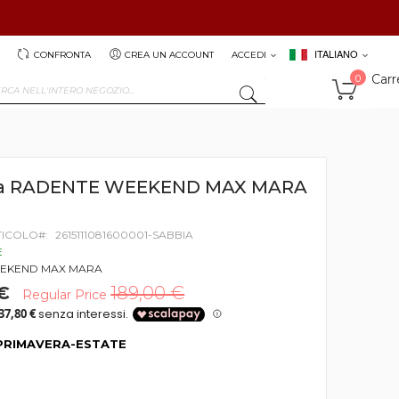
ITALIANO
CONFRONTA
CREA UN ACCOUNT
ACCEDI
Carr
0
SEARCH
ia RADENTE WEEKEND MAX MARA
TICOLO
2615111081600001-SABBIA
E
EKEND MAX MARA
 €
189,00 €
Regular Price
PRIMAVERA-ESTATE