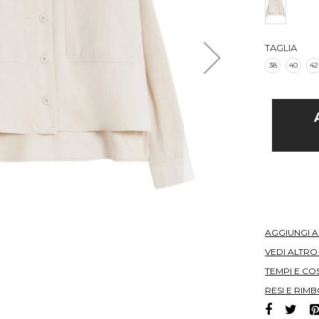
TAGLIA
38
40
42
AGGIUNGI 
VEDI ALTR
TEMPI E COS
RESI E RIMB