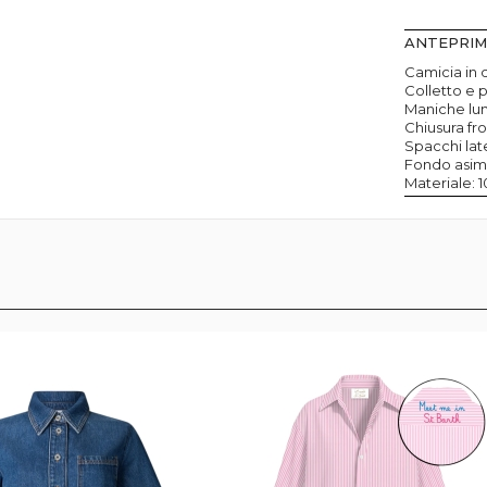
ANTEPRI
Camicia in d
Colletto e p
Maniche lun
Chiusura fro
Spacchi late
Fondo asimm
Materiale: