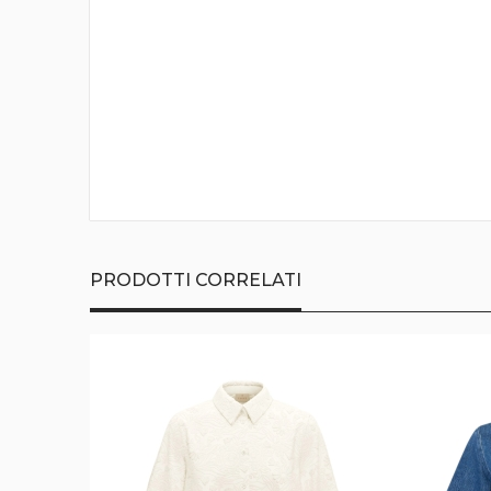
della
galleria
di
immagini
PRODOTTI CORRELATI