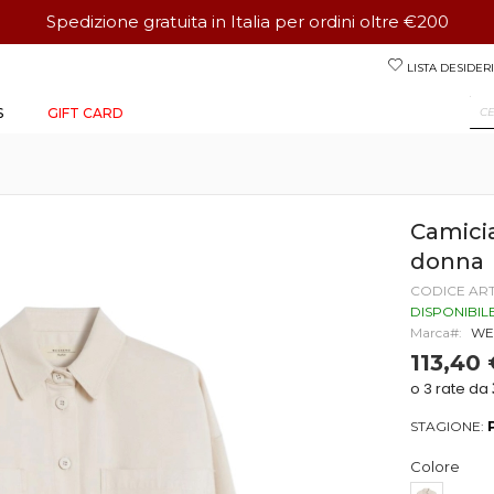
Spedizione gratuita in Italia per ordini oltre €200
Salta
LISTA DESIDERI
al
contenuto
S
GIFT CARD
Camic
donna
CODICE AR
DISPONIBIL
Marca
WE
113,40
STAGIONE:
Colore