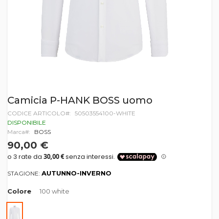
Vai
Camicia P-HANK BOSS uomo
all'inizio
CODICE ARTICOLO
50503554100-WHITE
della
galleria
DISPONIBILE
di
Marca
BOSS
immagini
90,00 €
AUTUNNO-INVERNO
STAGIONE:
Colore
100 white