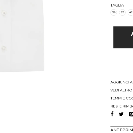
TAGLIA
38
39
42
AGGIUNGI 
VEDI ALTR
TEMPI E COS
RESI E RIMB
ANTEPRI