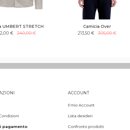
ca UMBERT STRETCH
Camicia Over
2,00 €
240,00 €
213,50 €
305,00 €
Aggiungi
Aggiungi
Aggiungi
Aggiungi
alla
al
alla
al
lista
confronto
lista
confronto
desideri
desideri
AZIONI
ACCOUNT
Il mio Account
Condizioni
Lista desideri
di pagamento
Confronto prodotti