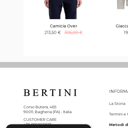
Camicia Over
Giac
213,50 €
305,00 €
19
Aggiungi
Aggiungi
alla
al
lista
confronto
desideri
INFORM
La Storia
Corso Butera, 465
90011, Bagheria (PA) - Italia
Termini e 
CUSTOMER CARE
+39 091 903627
Metodi 