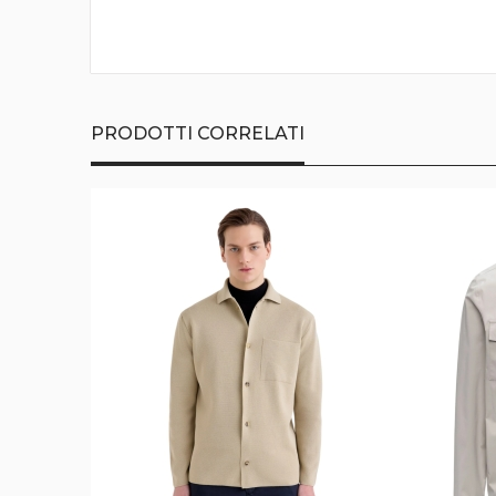
della
galleria
di
immagini
PRODOTTI CORRELATI