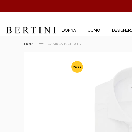
DONNA
UOMO
DESIGNER
HOME
CAMICIA IN JERSEY
Vai
alla
PE 26
fine
della
galleria
di
immagini