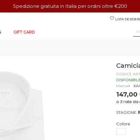
Spedizione gratuita in Italia per ordini oltre €200
Salta
LISTA DESIDERI
al
contenuto
S
GIFT CARD
Camici
CODICE AR
DISPONIBIL
Marca
XA
147,00
STAGIONE:
Colore