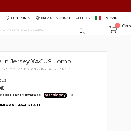
ITALIANO
CONFRONTA
CREA UN ACCOUNT
ACCEDI
Carr
0
SEARCH
a in Jersey XACUS uomo
TICOLO
ACT520ML-21641007-BIANCO
E
CUS
 €
PRIMAVERA-ESTATE