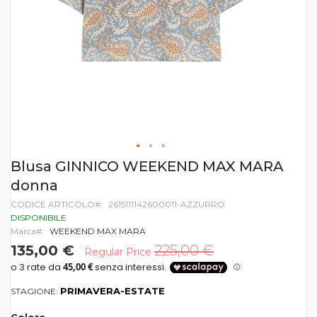
Vai
Blusa GINNICO WEEKEND MAX MARA
all'inizio
donna
della
galleria
CODICE ARTICOLO
2615111142600011-AZZURRO
di
DISPONIBILE
immagini
Marca
WEEKEND MAX MARA
135,00 €
225,00 €
Regular Price
PRIMAVERA-ESTATE
STAGIONE: