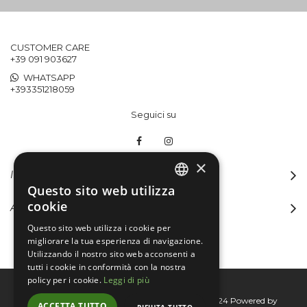
CUSTOMER CARE
+39 091 903627
WHATSAPP
+393351218059
Seguici su
×
INFORMAZIONI
Questo sito web utilizza
ITALIAN
cookie
ACCOUNT
ENGLISH
Questo sito web utilizza i cookie per
migliorare la tua esperienza di navigazione.
Utilizzando il nostro sito web acconsenti a
tutti i cookie in conformità con la nostra
policy per i cookie.
Leggi di più
Bertini group srl © 2015-2026 - P.I. 06076830824
Powered by
ACCETTA TUTTO