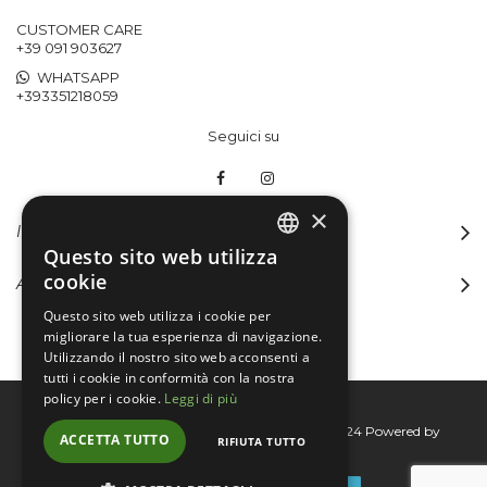
CUSTOMER CARE
+39 091 903627
WHATSAPP
+393351218059
Seguici su
×
INFORMAZIONI
Questo sito web utilizza
ITALIAN
cookie
ACCOUNT
ENGLISH
Questo sito web utilizza i cookie per
migliorare la tua esperienza di navigazione.
Utilizzando il nostro sito web acconsenti a
tutti i cookie in conformità con la nostra
policy per i cookie.
Leggi di più
Bertini group srl © 2015-2026 - P.I. 06076830824
Powered by
ACCETTA TUTTO
RIFIUTA TUTTO
Connecta