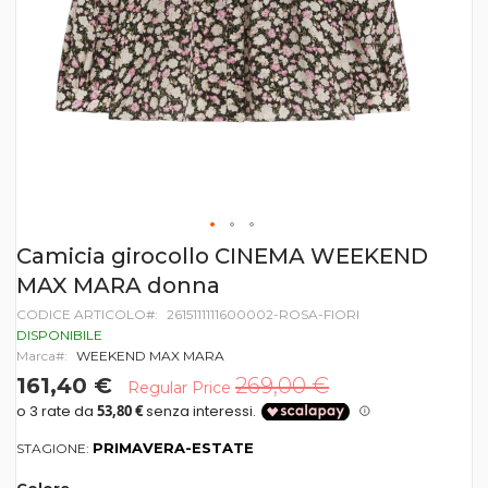
Vai
Camicia girocollo CINEMA WEEKEND
all'inizio
MAX MARA donna
della
galleria
CODICE ARTICOLO
2615111111600002-ROSA-FIORI
di
DISPONIBILE
immagini
Marca
WEEKEND MAX MARA
161,40 €
269,00 €
Regular Price
PRIMAVERA-ESTATE
STAGIONE: