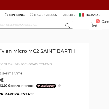
ITALIANO
CONFRONTA
CREA UN ACCOUNT
ACCEDI
Carr
0
SEARCH
Vivian Micro MC2 SAINT BARTH
TICOLO
VIMS001-00415L1121-EMB
E
2 SAINT BARTH
 €
PRIMAVERA-ESTATE