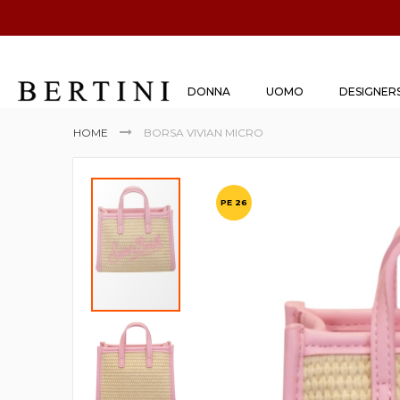
DONNA
UOMO
DESIGNER
HOME
BORSA VIVIAN MICRO
Vai
alla
PE 26
fine
della
galleria
di
immagini