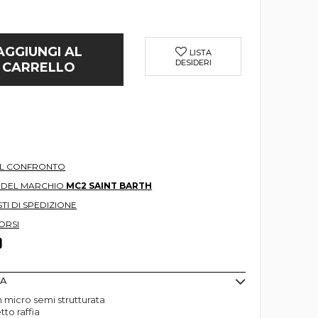
AGGIUNGI AL
LISTA
DESIDERI
CARRELLO
AL CONFRONTO
O DEL MARCHIO
MC2 SAINT BARTH
TI DI SPEDIZIONE
ORSI
MA
n micro semi strutturata
tto raffia