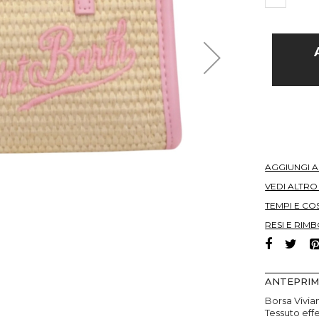
AGGIUNGI 
VEDI ALTR
TEMPI E COS
RESI E RIMB
ANTEPRI
Borsa Vivia
Tessuto effe