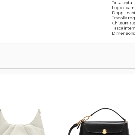
Tinta unita
Logo ricama
Doppi manic
Tracolla re
Chiusura su
Tasca inter
Dimensioni: 