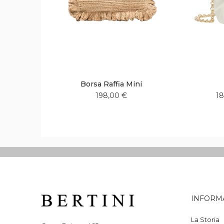
Borsa Raffia Mini
198,00 €
18
Aggiungi
Aggiungi
alla
al
lista
confronto
desideri
INFORM
La Storia