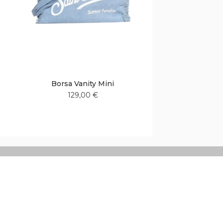
Borsa Vanity Mini
129,00 €
Aggiungi
Aggiungi
alla
al
lista
confronto
desideri