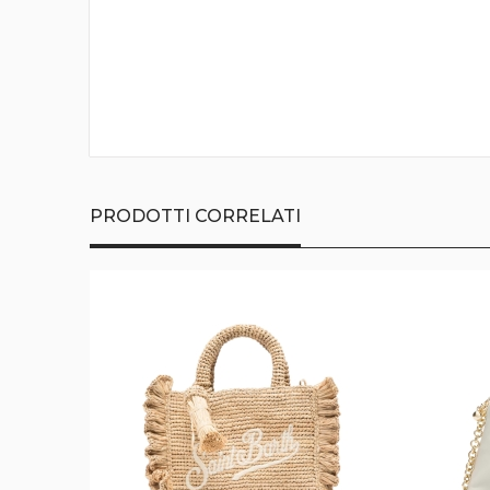
della
galleria
di
immagini
PRODOTTI CORRELATI