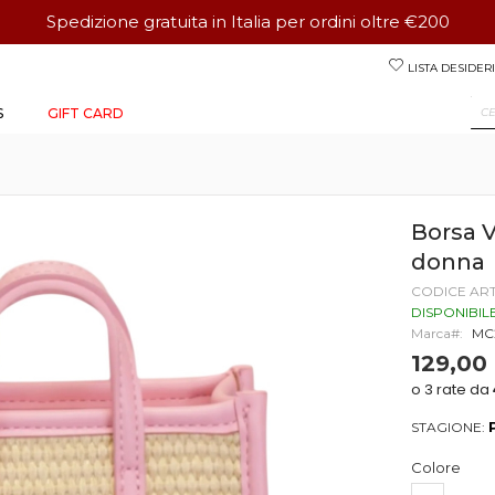
Spedizione gratuita in Italia per ordini oltre €200
Salta
LISTA DESIDERI
al
contenuto
S
GIFT CARD
Borsa 
donna
CODICE AR
DISPONIBIL
Marca
MC
129,00
STAGIONE:
Colore