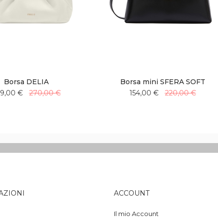
Borsa DELIA
Borsa mini SFERA SOFT
9,00 €
270,00 €
154,00 €
220,00 €
Aggiungi
Aggiungi
Aggiungi
Aggiungi
alla
al
alla
al
lista
confronto
lista
confronto
desideri
desideri
AZIONI
ACCOUNT
Il mio Account