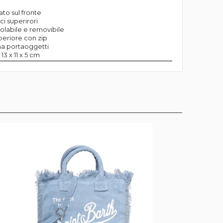
to sul fronte
i superirori
golabile e removibile
periore con zip
na portaoggetti
13 x 11 x 5 cm