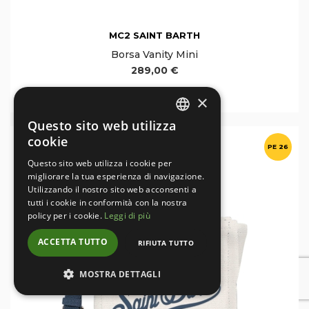
MC2 SAINT BARTH
Borsa Vanity Mini
289,00 €
×
Questo sito web utilizza
ITALIAN
cookie
PE 26
ENGLISH
Questo sito web utilizza i cookie per
migliorare la tua esperienza di navigazione.
Utilizzando il nostro sito web acconsenti a
tutti i cookie in conformità con la nostra
policy per i cookie.
Leggi di più
ACCETTA TUTTO
RIFIUTA TUTTO
MOSTRA DETTAGLI