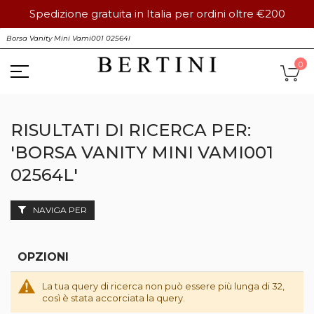
Spedizione gratuita in Italia per ordini oltre €200
Salta
S
al
contenuto
Ca
0
RISULTATI DI RICERCA PER:
'BORSA VANITY MINI VAMI001
02564L'
NAVIGA PER
OPZIONI
La tua query di ricerca non può essere più lunga di 32,
così è stata accorciata la query.