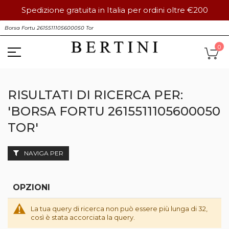
Spedizione gratuita in Italia per ordini oltre €200
Salta
S
al
contenuto
Ca
0
RISULTATI DI RICERCA PER:
'BORSA FORTU 2615511105600050
TOR'
NAVIGA PER
OPZIONI
La tua query di ricerca non può essere più lunga di 32,
così è stata accorciata la query.