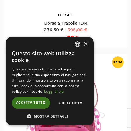
DIESEL
Borsa a Tracolla 1DR
276,50 €
395,00 €
30%
Sconto
×
Questo sito web utilizza
ITALIAN
cookie
PE 26
ENGLISH
Questo sito web utilizza i cookie per
migliorare la tua esperienza di navigazione.
Utilizzando il nostro sito web acconsenti a
tutti i cookie in conformità con la nostra
policy per i cookie.
Leggi di più
ACCETTA TUTTO
RIFIUTA TUTTO
MOSTRA DETTAGLI