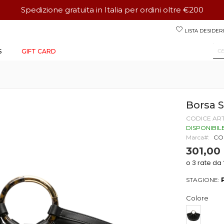
Spedizione gratuita in Italia per ordini oltre €200
Salta
LISTA DESIDERI
al
contenuto
S
GIFT CARD
Borsa 
CODICE AR
DISPONIBIL
Marca
CO
301,00
STAGIONE:
Colore