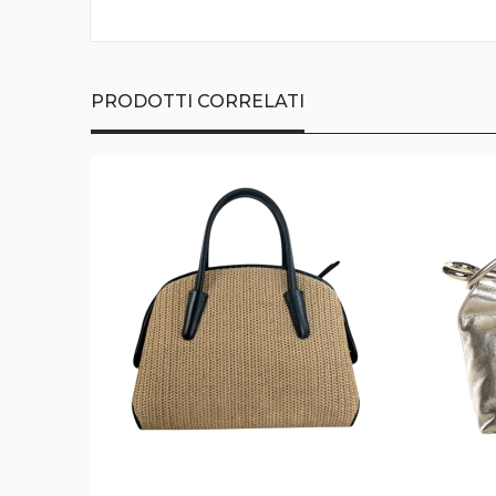
della
galleria
di
immagini
PRODOTTI CORRELATI