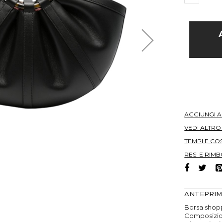
AGGIUNGI 
VEDI ALTR
TEMPI E COS
RESI E RIMB
ANTEPRI
Borsa shopp
Composizio