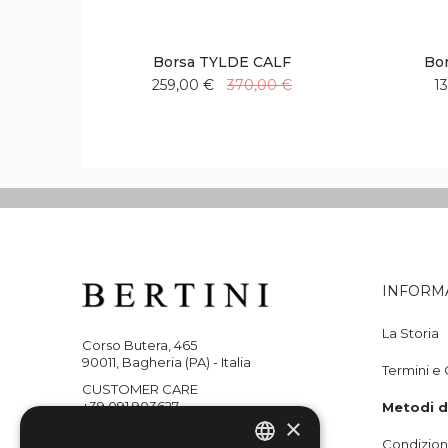
Borsa TYLDE CALF
Bo
259,00 €
370,00 €
1
Aggiungi
Aggiungi
alla
al
lista
confronto
desideri
INFORM
La Storia
Corso Butera, 465
90011, Bagheria (PA) - Italia
Termini e 
CUSTOMER CARE
+39 091 903627
Metodi 
×
WHATSAPP
Condizioni