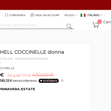
ITALIANO
CONFRONTA
CREA UN ACCOUNT
ACCEDI
Carr
0
SEARCH
SHELL COCCINELLE donna
TICOLO
E1U5A180101001-NOIR
E
CCINELLE
 €
430,00 €
Regular Price
PRIMAVERA-ESTATE