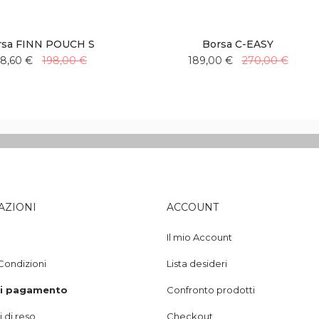
rsa FINN POUCH S
Borsa C-EASY
38,60 €
198,00 €
189,00 €
270,00 €
Aggiungi
Aggiungi
Aggiungi
Aggiungi
alla
al
alla
al
lista
confronto
lista
confronto
desideri
desideri
AZIONI
ACCOUNT
Il mio Account
Condizioni
Lista desideri
di pagamento
Confronto prodotti
 di reso
Checkout