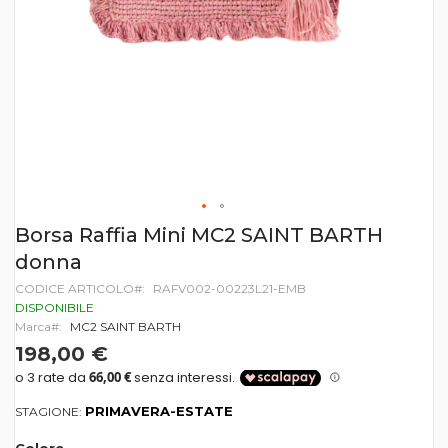
Vai
Borsa Raffia Mini MC2 SAINT BARTH
all'inizio
donna
della
galleria
CODICE ARTICOLO
RAFV002-00223L21-EMB
di
DISPONIBILE
immagini
Marca
MC2 SAINT BARTH
198,00 €
PRIMAVERA-ESTATE
STAGIONE: