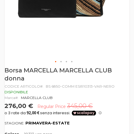
Vai
Borsa MARCELLA MARCELLA CLUB
all'inizio
donna
della
galleria
CODICE ARTICOLO
BS 6850-COMM ESIR10313-VAR-NERO
di
DISPONIBILE
immagini
Marca
MARCELLA CLUB
276,00 €
345,00 €
Regular Price
PRIMAVERA-ESTATE
STAGIONE: