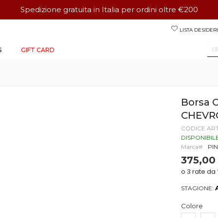
Spedizione gratuita in Italia per ordini oltre €200
Salta
LISTA DESIDERI
al
contenuto
S
GIFT CARD
Borsa 
CHEVR
CODICE AR
DISPONIBIL
Marca
PI
375,00
STAGIONE:
Colore