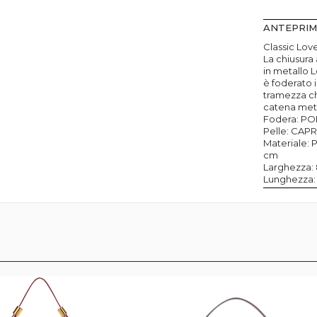
ANTEPRI
Classic Lov
La chiusura
in metallo 
è foderato 
tramezza ch
catena metal
Fodera: P
Pelle: CAP
Materiale:
cm
Larghezza: 
Lunghezza: