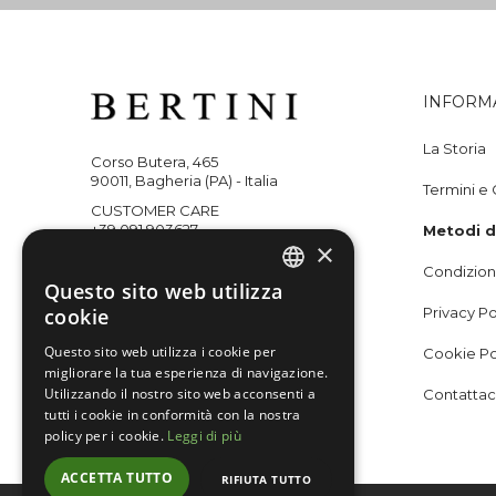
INFORM
La Storia
Corso Butera, 465
90011, Bagheria (PA) - Italia
Termini e 
CUSTOMER CARE
+39 091 903627
Metodi 
×
WHATSAPP
Condizioni
+393351218059
Questo sito web utilizza
ITALIAN
cookie
Privacy Po
ENGLISH
Questo sito web utilizza i cookie per
Cookie Po
Seguici su
migliorare la tua esperienza di navigazione.
Utilizzando il nostro sito web acconsenti a
Contattac
tutti i cookie in conformità con la nostra
policy per i cookie.
Leggi di più
ACCETTA TUTTO
RIFIUTA TUTTO