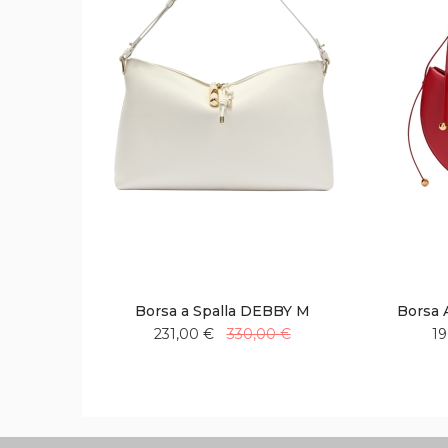
Borsa a Spalla DEBBY M
Borsa
231,00 €
330,00 €
19
Aggiungi
Aggiungi
alla
al
lista
confronto
desideri