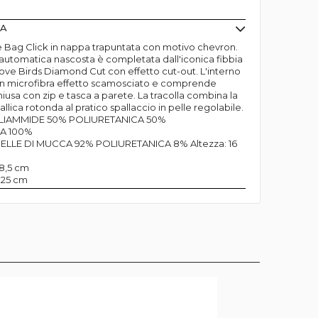
MA
e Bag Click in nappa trapuntata con motivo chevron.
 automatica nascosta è completata dall'iconica fibbia
Love Birds Diamond Cut con effetto cut-out. L'interno
in microfibra effetto scamosciato e comprende
iusa con zip e tasca a parete. La tracolla combina la
lica rotonda al pratico spallaccio in pelle regolabile.
OLIAMMIDE 50% POLIURETANICA 50%
RA 100%
 PELLE DI MUCCA 92% POLIURETANICA 8% Altezza: 16
8,5 cm
 25 cm