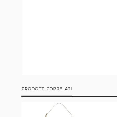
della
galleria
di
immagini
PRODOTTI CORRELATI