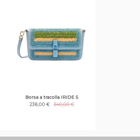
Borsa a tracolla IRIDE S
238,00 €
340,00 €
Aggiungi
Aggiungi
alla
al
lista
confronto
desideri