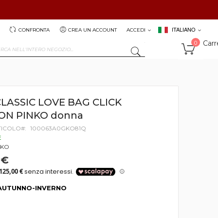
ITALIANO
CONFRONTA
CREA UN ACCOUNT
ACCEDI
Carr
0
SEARCH
CLASSIC LOVE BAG CLICK
ON PINKO donna
TICOLO
100063A0GKO81Q
E
NKO
 €
AUTUNNO-INVERNO