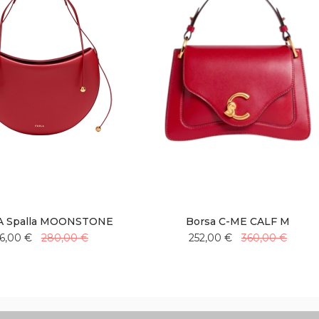
 A Spalla MOONSTONE
Borsa C-ME CALF M
6,00 €
280,00 €
252,00 €
360,00 €
Aggiungi
Aggiungi
Aggiungi
Aggiungi
alla
al
alla
al
lista
confronto
lista
confronto
desideri
desideri